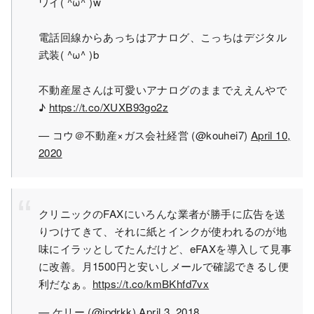
ワイ( ^ω^ )w
電話回線からあっちはアナログ、こっちはデジタル
武装( ^ω^ )b
不動産屋さんは可愛いアナログのままでええんやで
♪
https://t.co/XUXB93go2z
— コウ＠不動産×ガス会社経営 (@kouhei7)
April 10,
2020
クリニックのFAXにいろんな業者が勝手に広告を送
りつけてきて、それに紙とインクが使われるのが地
味にイラッとしてたんだけど、eFAXを導入して見事
に改善。月1500円と安いしメールで確認できるし便
利だなぁ。
https://t.co/kmBKhfd7vx
— ケリー (@jpdrkk)
April 3, 2018