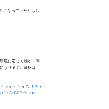
条件になっていたりもし
環境に応じて細かく調
になります。価格は、
ド ライト サイズ:ミディ
G1G1BBBK23103