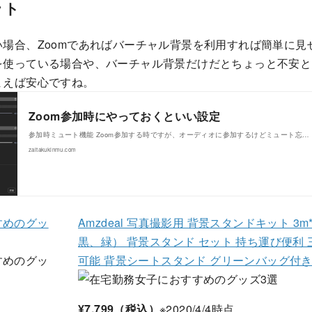
ット
場合、Zoomであればバーチャル背景を利用すれば簡単に見
を使っている場合や、バーチャル背景だけだとちょっと不安と
まえば安心ですね。
Zoom参加時にやっておくといい設定
参加時ミュート機能 Zoom参加する時ですが、オーディオに参加するけどミュート忘…
zaitakukinmu.com
Amzdeal 写真撮影用 背景スタンドキット 3m*
黒、緑） 背景スタンド セット 持ち運び便利 三脚
可能 背景シートスタンド グリーンバッグ付き 
¥7,799（税込）
※2020/4/4時点