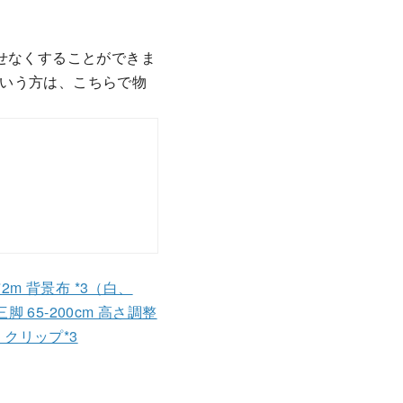
せなくすることができま
いう方は、こちらで物
2m 背景布 *3（白、
 65-200cm 高さ調整
クリップ*3